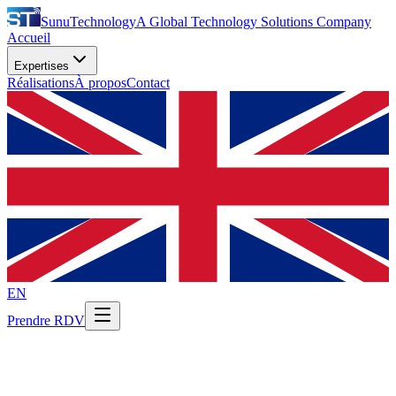
Sunu
Technology
A Global Technology Solutions Company
Accueil
Expertises
Réalisations
À propos
Contact
EN
Prendre RDV